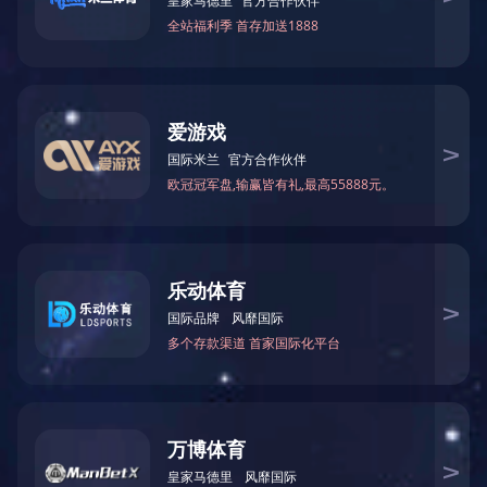
什么是工程技术研究中心？
工程技术研究中心是指主要依托该市综合实力和创新能力较强
的企业、高校或科研院所，
具有较完备的工程技术综合配套试验条
件
，有一支高素质的
研究开发
、
工程设计
和
试验的专业科技队伍
，
有稳定的经费来源，并能提供多种综合性技术服务的工程技术研究
开发机构。
聚焦前沿：中心肩负重大使命
该工程技术研究中心将锚定新能源汽车产业发展的核心需求，
专注 “电驱系统数字化产线” 关键技术攻关与产业化应用。主要研
究方向包括：
✅
高精度激光加工工艺创新（焊接/清洗/打标）
✅
电驱装配线柔性化、智能化技术突破
✅
全过程数字化监控与质量追溯系统开发