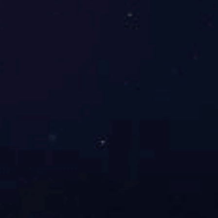
随着社会对环保和可持续性的日益
在现代工业制造领域，电机硅钢片
关注，新能源汽车的崛起成为汽车
作为电机制造的关键材料，其切割
产业的一大趋势。而新能源汽车的
精度与效率直接影响着电机的整体
公司新闻
公司新闻
关键部件之一——电机定子...
性能。
铁芯加工行业迎来激光切割技
术
2025-01-14
随着科技的不断进步，激光切割技
术在各个行业的应用越来越广，尤
其是在铁芯加工行业，
行业动态