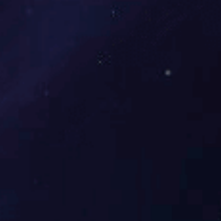
解决方案
水泵风机行业
眼镜行业
水暖洁具行业
厨具五金行业
包装