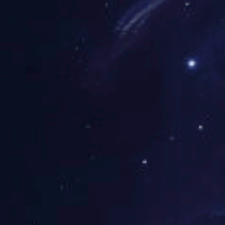
新利·体育(中国)官方网站清洗机