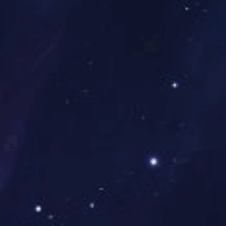
自动检测压铆产线