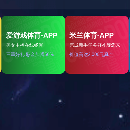
光焊接机
新利·体育(中国)官方网站机械手臂激光焊接机
电机定转子
利·体育(中国)官方网站阀芯焊接工作站
新能源汽车零配件激光焊