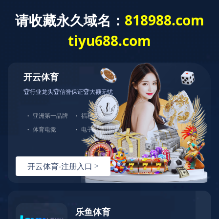
取消
首页
历史记录
清空记录
分享到
产品中心
新浪微博
微信
案例展示
激光打标系列
公司简介
百度贴吧
服务支持
激光切割系列
行业解决方案
光纤激光打标机
豆瓣
品牌布局
QQ好友
关于创恒
激光焊接系列
客户案例
紫外线激光打标机
精密激光切割机
汽车行业激光智能解决方案
服务网络
新闻中心
激光智能生产线
创客说
走进创恒
CO2激光打标机
大幅激光切割机
新利·体育(中国)官方网站CX-CE-1500手持焊接机_激
轨道交通行业激光智能加工解决方案
登录入口
激光清洗系列
科技创恒
公司新闻
在线飞行激光打标机
管材激光切割机
新利·体育(中国)官方网站机械手臂激光焊接机
新能源电机定子铁芯激光焊接产线
水泵风机行业
发展历程
激光加工服务
加入创恒
展会活动
CX-3D系列激光打标机
电机定转子铁芯单工位激光焊接机
新能源电机转子铁芯自动检测压铆产线
新利·体育(中国)官方网站清洗机
眼镜行业