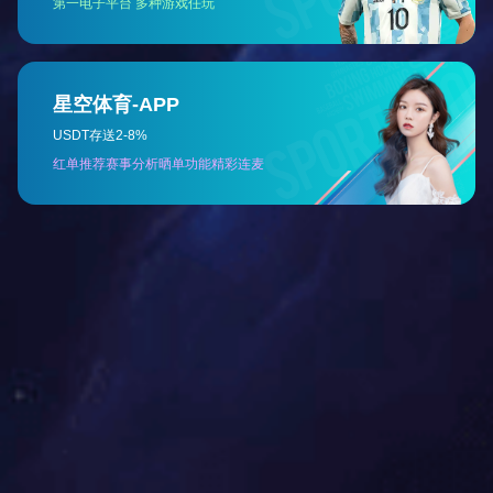
公司
电机铁芯精密切割系列
电
电机铁芯焊接系列
新能
电机自动化智能产线
服务网络
Network