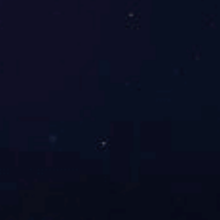
8小时上门服务
需要上门处理的，8小时内抵达客户现场进行服务。
24小时全天候应答