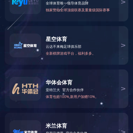
行业动态
EM-Smart 系列
新利·体育(中国)官方网站双头双工位铁芯激光焊接机
电机定转子铁芯快速打样加工服务
水暖洁具行业
新能源电机定转子铁芯激光焊接机
厨具五金行业
新利·体育(中国)官方网站阀芯焊接工作站
包装赋码及标机
|
关于我们
新能源汽车零配件激光焊接机
礼品定制
家电行业
专注于为各行各业提供全系统激光加工设备及自动化产线的解决方
案，拥有超15000+㎡大型现代化的生产基地
模具制造行业中激光加工设备解决方案
武汉总部：湖北省武汉市东湖高新技术开发区光谷三路777号综
合保税区一号标准厂房1层
低压电气行业
无锡工厂：江苏省无锡市江阴市临港科创园23-1
友情链接
：
Em-Smart官网