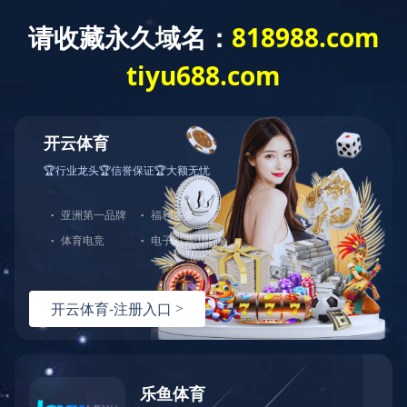
取消
首页
历史记录
清空记录
分享到
产品中心
新浪微博
激光打标系列
微信
案例展示
激光打标系列
激光切割系列
百度贴吧
服务支持
激光切割系列
行业解决方案
光纤激光打标机
豆瓣
激光焊接系列
QQ好友
激光智能生产线
关于创恒
激光焊接系列
客户案例
紫外线激光打标机
精密激光切割机
汽车行业激光智能解决方案
激光清洗系列
新闻中心
激光智能生产线
创客说
走进创恒
CO2激光打标机
大幅激光切割机
新利·体育(中国)官方网站CX-CE-1500手持焊接机_激
轨道交通行业激光智能加工解决方案
激光加工服务
登录入口
激光清洗系列
科技创恒
公司新闻
在线飞行激光打标机
管材激光切割机
新利·体育(中国)官方网站机械手臂激光焊接机
新能源电机定子铁芯激光焊接产线
水泵风机行业
CX-UV紫外激光打标机
激光加工服务
加入创恒
展会活动
CX-3D系列激光打标机
电机定转子铁芯单工位激光焊接机
新能源电机转子铁芯自动检测压铆产线
新利·体育(中国)官方网站清洗机
眼镜行业