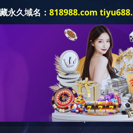
案例展示
服务支持
关于创恒
新闻中心
站清洗机