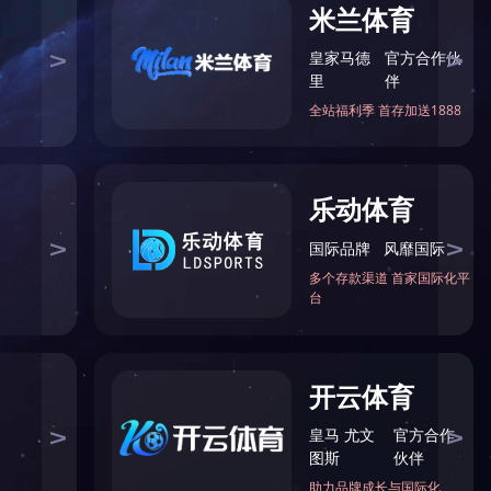
利·体育(中国)官方网站主营产品之一，多年来始终专注于为各
动化产线的解决方案。与国内多家科研院所合作，不断推出新
8。
我们
|
导航链接入口