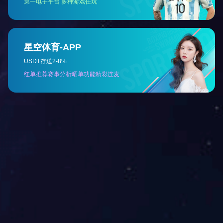
|
登录入口
24小时服务热线：400-027-8558
销售热线：19945005587
邮箱：ch027@ch027.com
清空记录
|
关注我们