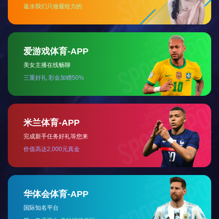
新利·体育(中国)官方网站光纤
飞行激光打标机
激光打标机
|
关于我们
专注于为各行各业提供全系统激光加工设备及自动化产线的解决方
案，拥有超15000+㎡大型现代化的生产基地
武汉总部：湖北省武汉市东湖高新技术开发区光谷三路777号综
合保税区一号标准厂房1层
无锡工厂：江苏省无锡市江阴市临港科创园23-1
友情链接
：
Em-Smart官网