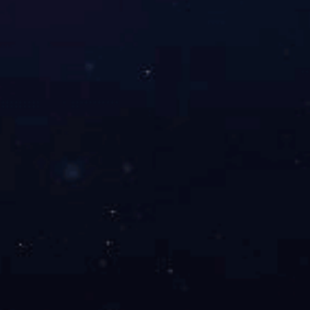
企业微信
微信公众号
|
导航链接入口
产品中心
服务范围
新闻中心
案例展示
关于我们
登录入口
鄂公网安备42018502007872号
©2025 武汉创恒世纪激光科技有限公司 版权所有